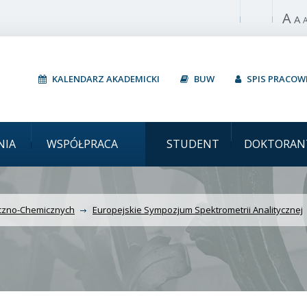
A
Włącz wysoki 
A
KALENDARZ AKADEMICKI
BUW
SPIS PRACO
i Europejskie Sympozjum
NIA
WSPÓŁPRACA
STUDENT
DOKTORAN
iczno-Chemicznych
Europejskie Sympozjum Spektrometrii Analitycznej