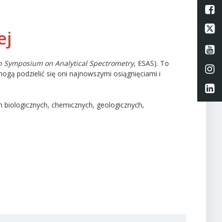
L
Li
ej
Li
 Symposium on Analytical Spectrometry
, ESAS). To
Li
ą podzielić się oni najnowszymi osiągnięciami i
Li
h biologicznych, chemicznych, geologicznych,