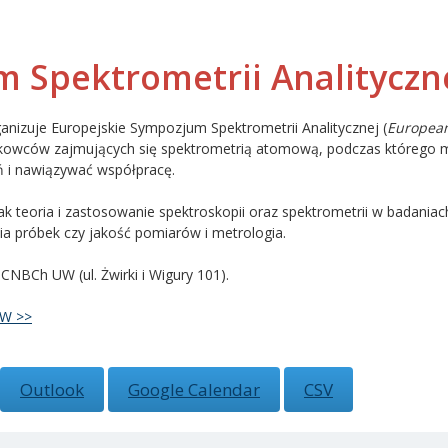
 Spektrometrii Analityczn
izuje Europejskie Sympozjum Spektrometrii Analitycznej (
European
owców zajmujących się spektrometrią atomową, podczas którego mog
ń i nawiązywać współpracę.
k teoria i zastosowanie spektroskopii oraz spektrometrii w badaniac
a próbek czy jakość pomiarów i metrologia.
CNBCh UW (ul. Żwirki i Wigury 101).
UW >>
Outlook
Google Calendar
CSV