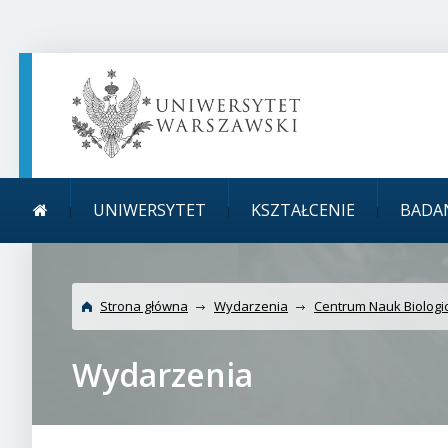
TREŚĆ STRONY
MENU GŁÓWNE
WYSZUKIWARKA
SOCIAL MEDIA
STOPKA STRONY
Menu główne
Uniwersytet Warszawsk
UNIWERSYTET
KSZTAŁCENIE
BADA
Analitycznej
Strona główna
Wydarzenia
Centrum Nauk Biolog
Wydarzenia