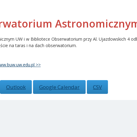
erwatorium Astronomiczny
znym UW i w Bibliotece Obserwatorium przy Al. Ujazdowskich 4 odbę
jście na taras i na dach obserwatorium.
ww.buw.uw.edu.pl >>
Outlook
Google Calendar
CSV