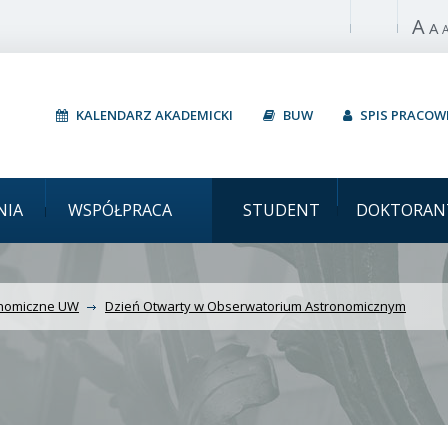
A
Włącz wysoki 
A
KALENDARZ AKADEMICKI
BUW
SPIS PRACO
i Dzień Otwarty w Obse
NIA
WSPÓŁPRACA
STUDENT
DOKTORAN
onomiczne UW
Dzień Otwarty w Obserwatorium Astronomicznym