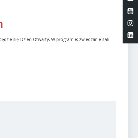
Li
m
Li
Li
dzie się Dzień Otwarty. W programie: zwiedzanie sali