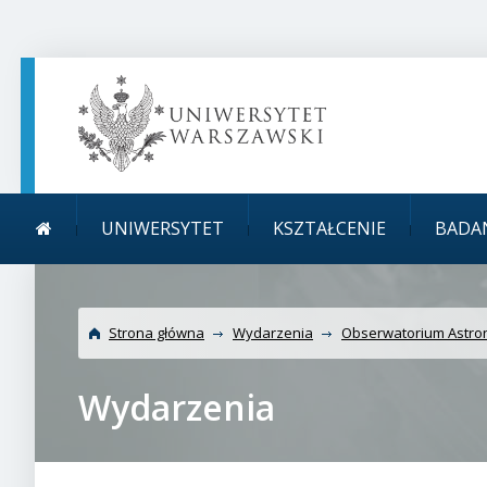
TREŚĆ STRONY
MENU GŁÓWNE
WYSZUKIWARKA
SOCIAL MEDIA
STOPKA STRONY
Menu główne
Uniwersytet Warszawsk
UNIWERSYTET
KSZTAŁCENIE
BADA
Astronomicznym
Strona główna
Wydarzenia
Obserwatorium Astr
Wydarzenia