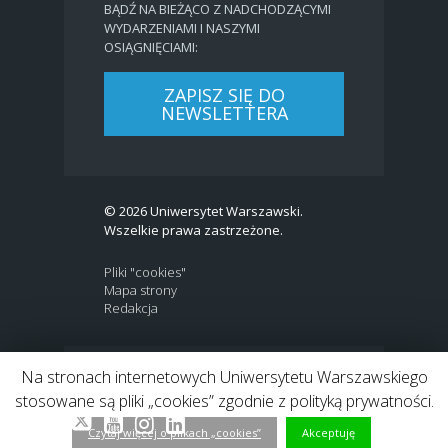
BĄDŹ NA BIEŻĄCO Z NADCHODZĄCYMI
WYDARZENIAMI I NASZYMI
OSIĄGNIĘCIAMI:
ZAPISZ SIĘ DO
NEWSLETTERA
© 2026 Uniwersytet Warszawski.
Wszelkie prawa zastrzeżone.
Pliki "cookies"
Mapa strony
Redakcja
Na stronach internetowych Uniwersytetu Warszawskiego
BIP
|
EN
stosowane są pliki „cookies” zgodnie z polityką prywatności.
Link to Twitter profile
Link do profilu Facebook
Link do kanału Youtube
Link do profilu Instagram
Link do profilu LinkedIn
Czytaj więcej o plikach „cookies”
Akceptuję