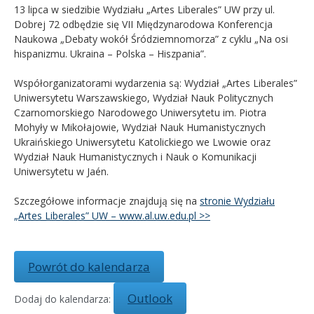
13 lipca w siedzibie Wydziału „Artes Liberales” UW przy ul.
Dobrej 72 odbędzie się VII Międzynarodowa Konferencja
Kandydat
Naukowa „Debaty wokół Śródziemnomorza” z cyklu „Na osi
hispanizmu. Ukraina – Polska – Hiszpania”.
Absolwent
Współorganizatorami wydarzenia są: Wydział „Artes Liberales”
Uniwersytetu Warszawskiego, Wydział Nauk Politycznych
Czarnomorskiego Narodowego Uniwersytetu im. Piotra
Mohyły w Mikołajowie, Wydział Nauk Humanistycznych
Ukraińskiego Uniwersytetu Katolickiego we Lwowie oraz
Wydział Nauk Humanistycznych i Nauk o Komunikacji
Uniwersytetu w Jaén.
Szczegółowe informacje znajdują się na
stronie Wydziału
„Artes Liberales” UW – www.al.uw.edu.pl >>
Powrót do kalendarza
Outlook
Dodaj do kalendarza: