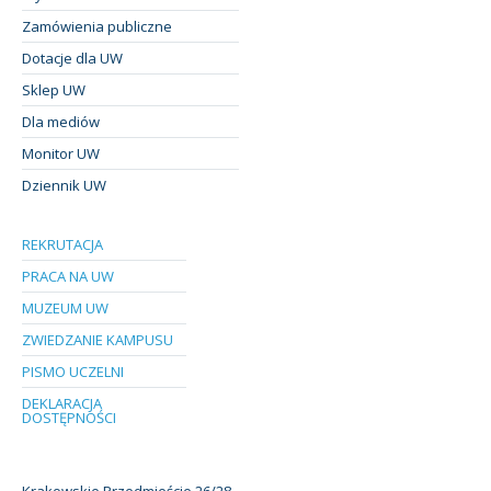
Zamówienia publiczne
Dotacje dla UW
Sklep UW
Dla mediów
Monitor UW
Dziennik UW
REKRUTACJA
PRACA NA UW
MUZEUM UW
ZWIEDZANIE KAMPUSU
PISMO UCZELNI
DEKLARACJA
DOSTĘPNOŚCI
Krakowskie Przedmieście 26/28