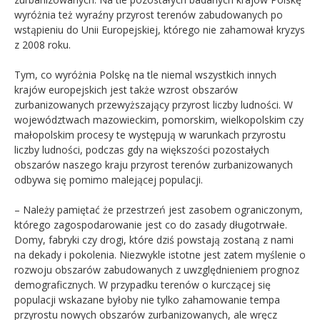
wyróżnia też wyraźny przyrost terenów zabudowanych po
wstąpieniu do Unii Europejskiej, którego nie zahamował kryzys
z 2008 roku.
Tym, co wyróżnia Polskę na tle niemal wszystkich innych
krajów europejskich jest także wzrost obszarów
zurbanizowanych przewyższający przyrost liczby ludności. W
województwach mazowieckim, pomorskim, wielkopolskim czy
małopolskim procesy te występują w warunkach przyrostu
liczby ludności, podczas gdy na większości pozostałych
obszarów naszego kraju przyrost terenów zurbanizowanych
odbywa się pomimo malejącej populacji.
– Należy pamiętać że przestrzeń jest zasobem ograniczonym,
którego zagospodarowanie jest co do zasady długotrwałe.
Domy, fabryki czy drogi, które dziś powstają zostaną z nami
na dekady i pokolenia. Niezwykle istotne jest zatem myślenie o
rozwoju obszarów zabudowanych z uwzględnieniem prognoz
demograficznych. W przypadku terenów o kurczącej się
populacji wskazane byłoby nie tylko zahamowanie tempa
przyrostu nowych obszarów zurbanizowanych, ale wręcz