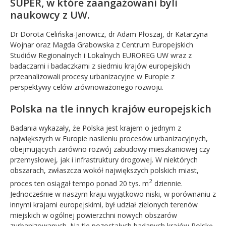
SUPER, w które zaangażowani byli
naukowcy z UW.
Dr Dorota Celińska-Janowicz, dr Adam Płoszaj, dr Katarzyna
Wojnar oraz Magda Grabowska z Centrum Europejskich
Studiów Regionalnych i Lokalnych EUROREG UW wraz z
badaczami i badaczkami z siedmiu krajów europejskich
przeanalizowali procesy urbanizacyjne w Europie z
perspektywy celów zrównoważonego rozwoju.
Polska na tle innych krajów europejskich
Badania wykazały, że Polska jest krajem o jednym z
największych w Europie nasileniu procesów urbanizacyjnych,
obejmujących zarówno rozwój zabudowy mieszkaniowej czy
przemysłowej, jak i infrastruktury drogowej. W niektórych
obszarach, zwłaszcza wokół największych polskich miast,
2
proces ten osiągał tempo ponad 20 tys. m
dziennie.
Jednocześnie w naszym kraju wyjątkowo niski, w porównaniu z
innymi krajami europejskimi, był udział zielonych terenów
miejskich w ogólnej powierzchni nowych obszarów
zurbanizowanych. Na tle pozostałych badanych krajów Polskę