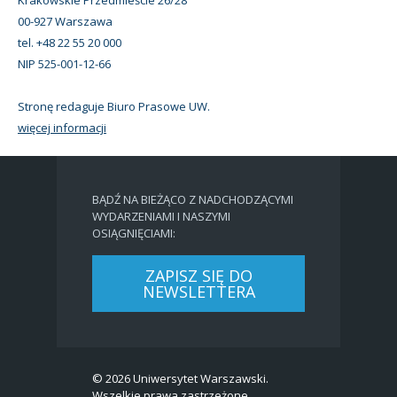
00-927 Warszawa
tel. +48 22 55 20 000
NIP 525-001-12-66
Stronę redaguje Biuro Prasowe UW.
więcej informacji
BĄDŹ NA BIEŻĄCO Z NADCHODZĄCYMI
WYDARZENIAMI I NASZYMI
OSIĄGNIĘCIAMI:
ZAPISZ SIĘ DO
NEWSLETTERA
© 2026 Uniwersytet Warszawski.
Wszelkie prawa zastrzeżone.