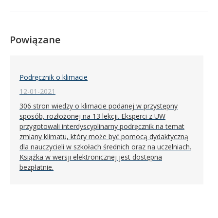
Powiązane
Podręcznik o klimacie
12-01-2021
306 stron wiedzy o klimacie podanej w przystępny
sposób, rozłożonej na 13 lekcji. Eksperci z UW
przygotowali interdyscyplinarny podręcznik na temat
zmiany klimatu, który może być pomocą dydaktyczną
dla nauczycieli w szkołach średnich oraz na uczelniach.
Książka w wersji elektronicznej jest dostępna
bezpłatnie.