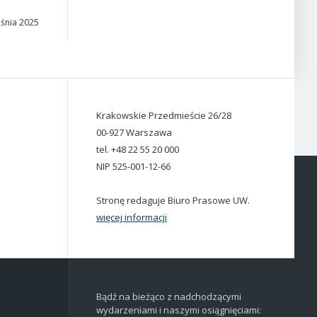
eśnia 2025
Krakowskie Przedmieście 26/28
00-927 Warszawa
tel. +48 22 55 20 000
NIP 525-001-12-66
Stronę redaguje Biuro Prasowe UW.
więcej informacji
Bądź na bieżąco z nadchodzącymi
wydarzeniami i naszymi osiągnięciami: