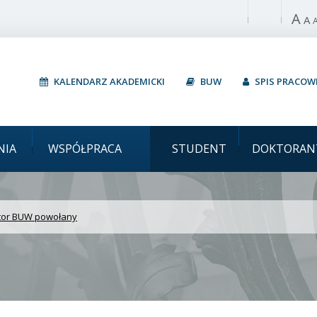
A
Włącz wysoki 
A
KALENDARZ AKADEMICKI
BUW
SPIS PRACO
iwersytet Warszawski D
NIA
WSPÓŁPRACA
STUDENT
DOKTORAN
tor BUW powołany