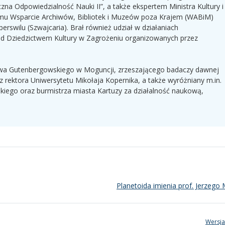
na Odpowiedzialność Nauki II”, a także ekspertem Ministra Kultury i
mu Wsparcie Archiwów, Bibliotek i Muzeów poza Krajem (WABiM)
perswilu (Szwajcaria). Brał również udział w działaniach
d Dziedzictwem Kultury w Zagrożeniu organizowanych przez
twa Gutenbergowskiego w Moguncji, zrzeszającego badaczy dawnej
z rektora Uniwersytetu Mikołaja Kopernika, a także wyróżniany m.in.
ego oraz burmistrza miasta Kartuzy za działalność naukową,
Planetoida imienia prof. Jerzego
Wersja