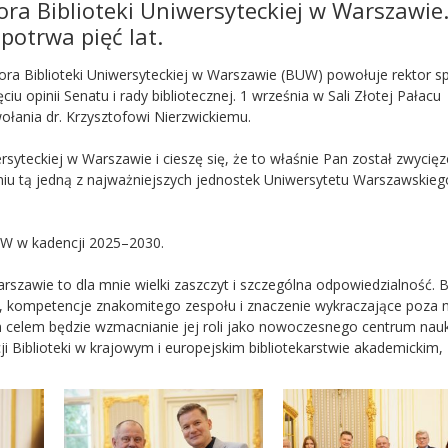
ra Biblioteki Uniwersyteckiej w Warszawie.
 potrwa pięć lat.
ra Biblioteki Uniwersyteckiej w Warszawie (BUW) powołuje rektor s
 opinii Senatu i rady bibliotecznej. 1 września w Sali Złotej Pałacu
łania dr. Krzysztofowi Nierzwickiemu.
ersyteckiej w Warszawie i cieszę się, że to właśnie Pan został zwycię
niu tą jedną z najważniejszych jednostek Uniwersytetu Warszawskieg
BUW w kadencji 2025–2030.
Warszawie to dla mnie wielki zaszczyt i szczególna odpowiedzialność.
w, kompetencje znakomitego zespołu i znaczenie wykraczające poza 
im celem będzie wzmacnianie jej roli jako nowoczesnego centrum nauk
cji Biblioteki w krajowym i europejskim bibliotekarstwie akademickim,