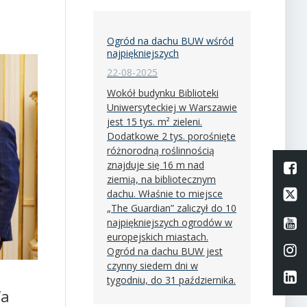
Ogród na dachu BUW wśród
najpiękniejszych
22-08-2025
Wokół budynku Biblioteki
Uniwersyteckiej w Warszawie
jest 15 tys. m² zieleni.
Dodatkowe 2 tys. porośnięte
różnorodną roślinnością
znajduje się 16 m nad
L
ziemią, na bibliotecznym
Li
dachu. Właśnie to miejsce
„The Guardian” zaliczył do 10
Li
najpiękniejszych ogrodów w
europejskich miastach.
Li
Ogród na dachu BUW jest
czynny siedem dni w
Li
tygodniu, do 31 października.
fa