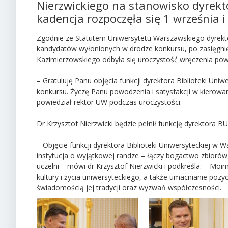
Nierzwickiego na stanowisko dyrekto
kadencja rozpoczęła się 1 września i
Zgodnie ze Statutem Uniwersytetu Warszawskiego dyrekto
kandydatów wyłonionych w drodze konkursu, po zasięgnięciu
Kazimierzowskiego odbyła się uroczystość wręczenia powo
– Gratuluję Panu objęcia funkcji dyrektora Biblioteki Uniw
konkursu. Życzę Panu powodzenia i satysfakcji w kierowa
powiedział rektor UW podczas uroczystości.
Dr Krzysztof Nierzwicki będzie pełnił funkcję dyrektora 
– Objęcie funkcji dyrektora Biblioteki Uniwersyteckiej w 
instytucja o wyjątkowej randze – łączy bogactwo zbioró
uczelni – mówi dr Krzysztof Nierzwicki i podkreśla: – Mo
kultury i życia uniwersyteckiego, a także umacnianie pozy
świadomością jej tradycji oraz wyzwań współczesności.