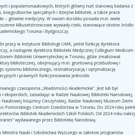
wych i popularnonaukowych, których główny nurt stanowią badania z
h, księgozbiorów specjalnych i dziejów bibliotek, a także prace
ki – głównie medycyny. W swoim dorobku posiada m.in. wiele
zerne kilkusetstronicowe wywiady-rzeki, stanowiące istotne źródło
kademickiego Torunia i Bydgoszczy.
o pracy w Instytucie Bibliologii UMK, pełnił funkcję dyrektora
czy, a następnie dyrektora Biblioteki Medycznej Collegium Medicum
rem Biblioteki Uniwersyteckiej w Toruniu, gdzie zrealizował
ktury bibliotecznej, obejmujący m.in. gruntowną przebudowę i
o systemu bibliotecznego, restrukturyzację i optymalizację
acyjnych i prawnych funkcjonowania jednostki.
elnianego czasopisma „Wiadomości Akademickie”. Jest lub był
i eksperckich, zasiadając w Radzie Naukowej Biblioteki Narodowej,
ie Naukowej Książnicy Cieszyńskiej, Radzie Naukowej Muzeum Ziemi
o-Pomorskiego Centrum Dziedzictwa w Toruniu. Do 2024 roku pełni
rektorów Bibliotek Akademickich Szkół Polskich. Od 2024 roku należ
braries” wydawanego przez Bibliotekę Narodową.
tem Ministra Nauki i Szkolnictwa Wyższego w zakresie programów