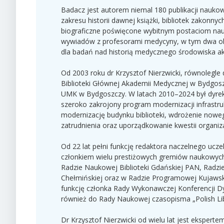
Badacz jest autorem niemal 180 publikacji nauko
zakresu historii dawnej książki, bibliotek zakonnyc
biograficzne poświęcone wybitnym postaciom nau
wywiadów z profesorami medycyny, w tym dwa obs
dla badań nad historią medycznego środowiska a
Od 2003 roku dr Krzysztof Nierzwicki, równolegle d
Biblioteki Głównej Akademii Medycznej w Bydgosz
UMK w Bydgoszczy. W latach 2010–2024 był dyrekto
szeroko zakrojony program modernizacji infrastru
modernizację budynku biblioteki, wdrożenie noweg
zatrudnienia oraz uporządkowanie kwestii organiz
Od 22 lat pełni funkcję redaktora naczelnego ucz
członkiem wielu prestiżowych gremiów naukowych 
Radzie Naukowej Biblioteki Gdańskiej PAN, Radz
Chełmińskiej oraz w Radzie Programowej Kujawsk
funkcję członka Rady Wykonawczej Konferencji Dy
również do Rady Naukowej czasopisma „Polish Li
Dr Krzysztof Nierzwicki od wielu lat jest eksper