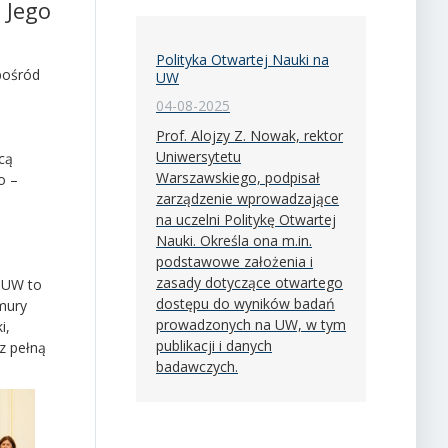
 Jego
Polityka Otwartej Nauki na
pośród
UW
04-08-2025
Prof. Alojzy Z. Nowak, rektor
Uniwersytetu
zcą
Warszawskiego, podpisał
o –
zarządzenie wprowadzające
na uczelni Politykę Otwartej
Nauki. Określa ona m.in.
podstawowe założenia i
zasady dotyczące otwartego
 BUW to
dostępu do wyników badań
mury
prowadzonych na UW, w tym
i,
publikacji i danych
 z pełną
badawczych.