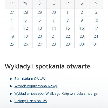
P
W
Ś
C
P
S
N
Kandydat
27
28
29
30
1
2
3
4
5
6
7
8
9
10
Absolwent
11
12
13
14
15
16
17
18
19
20
21
22
23
24
25
26
27
28
29
30
31
Wykłady i spotkania otwarte
Seminarium OA UW
Wtorek Popularnonaukowy
Wykład ambasador Wielkiego Księstwa Luksemburga
Zielony Dzień na UW