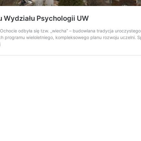
 Wydziału Psychologii UW
 Ochocie odbyła się tzw. „wiecha” – budowlana tradycja uroczyst
mach programu wieloletniego, kompleksowego planu rozwoju uczelni
Zawieszenie
j
„wiechy”
w
nowym
gmachu
Wydziału
Psychologii
UW