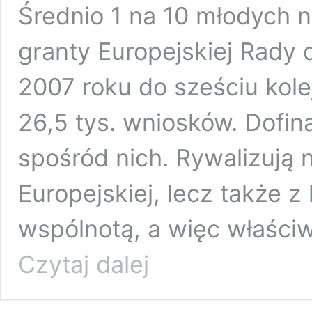
Średnio 1 na 10 młodych 
granty Europejskiej Rady 
2007 roku do sześciu kole
26,5 tys. wniosków. Dofin
spośród nich. Rywalizują 
Europejskiej, lecz także 
wspólnotą, a więc właściw
Obywatele
Czytaj dalej
i
państwo
w
Europie