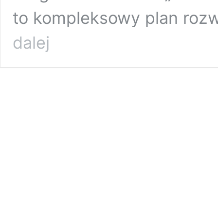
to kompleksowy plan rozw
Dni
dalej
otwarte
inwestycji
Uniwersytetu
Warszawskiego