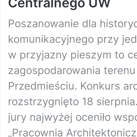
Centralnego UW
Poszanowanie dla history
komunikacyjnego przy je
w przyjazny pieszym to c
zagospodarowania teren
Przedmieściu. Konkurs ar
rozstrzygnięto 18 sierpni
jury najwyżej oceniło wsp
„Pracownia Architektonicz