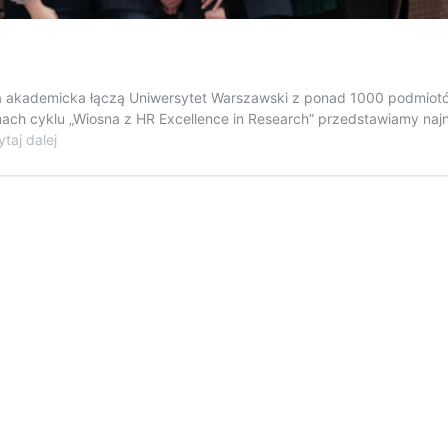
 akademicka łączą Uniwersytet Warszawski z ponad 1000 podmiotów
amach cyklu „Wiosna z HR Excellence in Research” przedstawiamy na
Współpraca
taj dalej
z
zagranicą