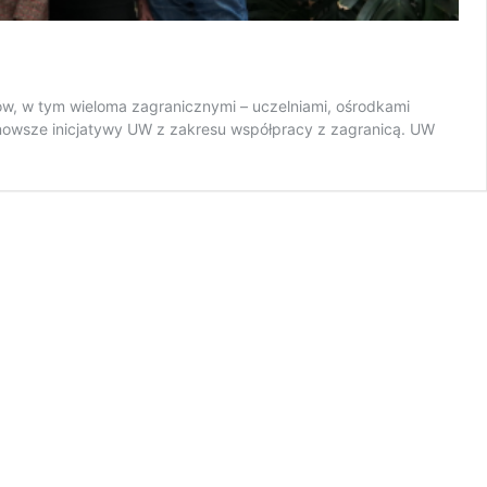
, w tym wieloma zagranicznymi – uczelniami, ośrodkami
jnowsze inicjatywy UW z zakresu współpracy z zagranicą. UW