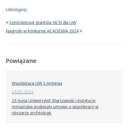
Udostępnij:
Sześćdziesiąt grantów NCN dla UW
Nagrody w konkursie ACADEMIA 2024
Powiązane
Współpraca UW z Armenią
24-05-2024
23 maja Uniwersytet Warszawski i instytucje
ormiańskie podpisały umowę o współpracy w
obszarze archeologii.