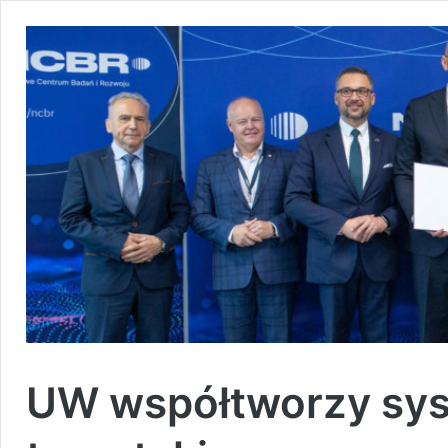
UW współtworzy syst