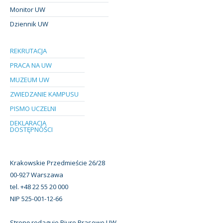
Monitor UW
Dziennik UW
REKRUTACJA
PRACA NA UW
MUZEUM UW
ZWIEDZANIE KAMPUSU
PISMO UCZELNI
DEKLARACJA
DOSTĘPNOŚCI
Krakowskie Przedmieście 26/28
00-927 Warszawa
tel. +48 22 55 20 000
NIP 525-001-12-66
Stronę redaguje Biuro Prasowe UW.