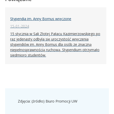
Stypendia im. Anny Bornus wręczone
15-01-2024
15 stycznia w Sali Złotej Pałacu Kazimierzowskiego po
raz jedenasty odbyła się uroczystość wręczenia
stypendiów im. Anny Bornus dla osób ze znaczną
niepełnosprawnością ruchową. Stypendium otrzymało
siedmioro studentów.
Zdjęcia: (źródło) Biuro Promocji UW