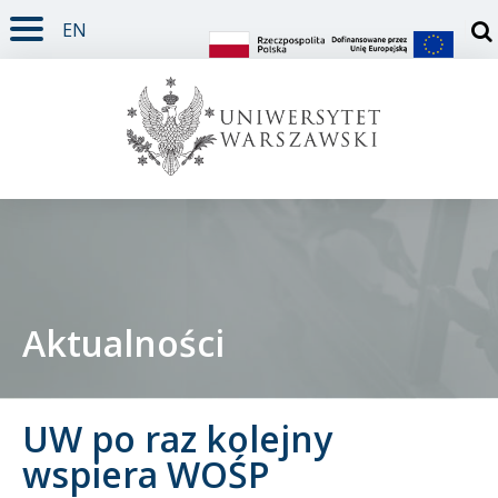
EN
TREŚĆ STRONY
MENU GŁÓWNE
WYSZUKIWARKA
SOCIAL MEDIA
STOPKA STRONY
Otw
Aktualności
Student
UW po raz kolejny
Doktorant
wspiera WOŚP
Pracownik