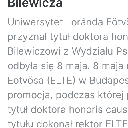
Bilewicza
Uniwersytet Loránda Eötv
przyznał tytuł doktora hon
Bilewiczowi z Wydziału P
odbyła się 8 maja. 8 maja
Eötvösa (ELTE) w Budapes
promocja, podczas której 
tytuł doktora honoris cau
tytułu dokonał rektor ELT