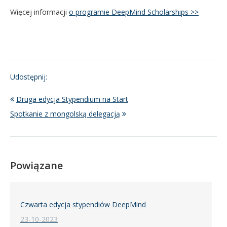
Więcej informacji
o programie DeepMind Scholarships >>
Udostępnij:
Druga edycja Stypendium na Start
Spotkanie z mongolską delegacją
Powiązane
Czwarta edycja stypendiów DeepMind
23-10-2023