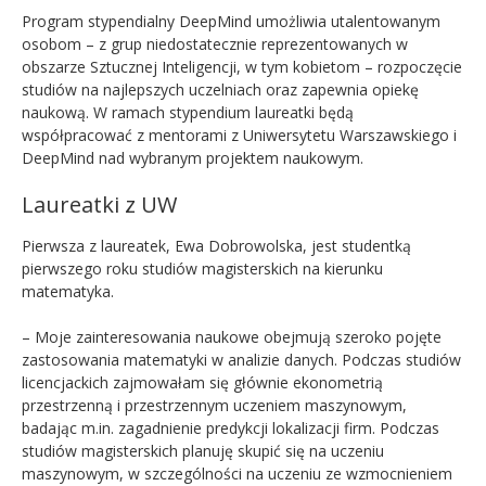
Program stypendialny DeepMind umożliwia utalentowanym
osobom – z grup niedostatecznie reprezentowanych w
obszarze Sztucznej Inteligencji, w tym kobietom – rozpoczęcie
studiów na najlepszych uczelniach oraz zapewnia opiekę
naukową. W ramach stypendium laureatki będą
współpracować z mentorami z Uniwersytetu Warszawskiego i
DeepMind nad wybranym projektem naukowym.
Laureatki z UW
Pierwsza z laureatek, Ewa Dobrowolska, jest studentką
pierwszego roku studiów magisterskich na kierunku
matematyka.
– Moje zainteresowania naukowe obejmują szeroko pojęte
zastosowania matematyki w analizie danych. Podczas studiów
licencjackich zajmowałam się głównie ekonometrią
przestrzenną i przestrzennym uczeniem maszynowym,
badając m.in. zagadnienie predykcji lokalizacji firm. Podczas
studiów magisterskich planuję skupić się na uczeniu
maszynowym, w szczególności na uczeniu ze wzmocnieniem