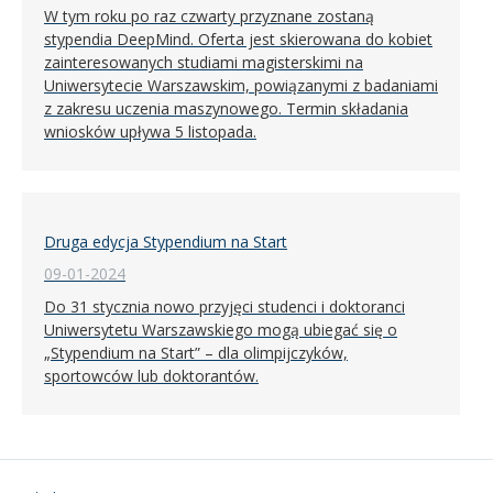
W tym roku po raz czwarty przyznane zostaną
stypendia DeepMind. Oferta jest skierowana do kobiet
zainteresowanych studiami magisterskimi na
Uniwersytecie Warszawskim, powiązanymi z badaniami
z zakresu uczenia maszynowego. Termin składania
wniosków upływa 5 listopada.
Druga edycja Stypendium na Start
09-01-2024
Do 31 stycznia nowo przyjęci studenci i doktoranci
Uniwersytetu Warszawskiego mogą ubiegać się o
„Stypendium na Start” – dla olimpijczyków,
sportowców lub doktorantów.