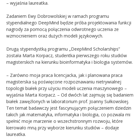
– wyjaśnia laureatka.
Zadaniem Ewy Dobrowolskiej w ramach programu
stypendialnego DeepMind będzie próba projektowania funkcji
nagrody za pomocą połączenia odwrotnego uczenia ze
wzmocnieniem oraz dużych modeli językowych.
Drugą stypendystką programu „DeepMind Scholarships”
została Marta Korpacz, studentka pierwszego roku studiów
magisterskich na kierunku bioinformatyka i biologia systemów.
– Zarówno moja praca licencjacka, jak i planowana praca
magisterska są poświęcone rozpoznawaniu nietrywialnej
topologii białek przy użyciu modeli uczenia maszynowego –
wyjaśnia Marta Korpacz. – Od dwóch lat zajmuję się badaniem
białek zawęźlonych w laboratorium prof. Joanny Sułkowskiej.
Ten temat badawczy jest fascynującym połączeniem dziedzin
takich jak matematyka, informatyka i biologia, co pozwala mi
spełnić moje marzenie o wszechstronnym rozwoju, które
kierowało mną przy wyborze kierunku studiów – dodaje
laureatka.