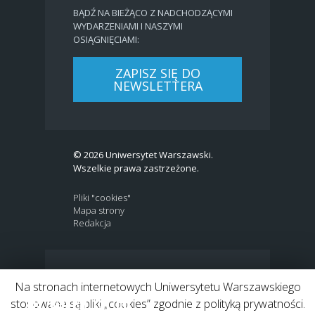
BĄDŹ NA BIEŻĄCO Z NADCHODZĄCYMI
WYDARZENIAMI I NASZYMI
OSIĄGNIĘCIAMI:
ZAPISZ SIĘ DO
NEWSLETTERA
© 2026 Uniwersytet Warszawski.
Wszelkie prawa zastrzeżone.
Pliki "cookies"
Mapa strony
Redakcja
BIP
|
EN
Na stronach internetowych Uniwersytetu Warszawskiego
Link to Twitter profile
Link do profilu Facebook
Link do kanału Youtube
Link do profilu Instagram
Link do profilu LinkedIn
stosowane są pliki „cookies” zgodnie z polityką prywatności.