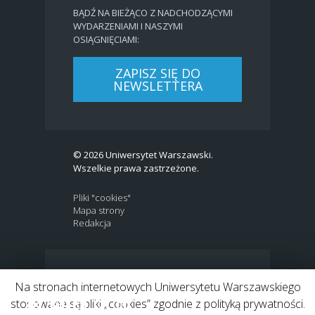
BĄDŹ NA BIEŻĄCO Z NADCHODZĄCYMI
WYDARZENIAMI I NASZYMI
OSIĄGNIĘCIAMI:
ZAPISZ SIĘ DO
NEWSLETTERA
© 2026 Uniwersytet Warszawski.
Wszelkie prawa zastrzeżone.
Pliki "cookies"
Mapa strony
Redakcja
BIP
|
EN
Na stronach internetowych Uniwersytetu Warszawskiego
Link to Twitter profile
Link do profilu Facebook
Link do kanału Youtube
Link do profilu Instagram
Link do profilu LinkedIn
stosowane są pliki „cookies” zgodnie z polityką prywatności.