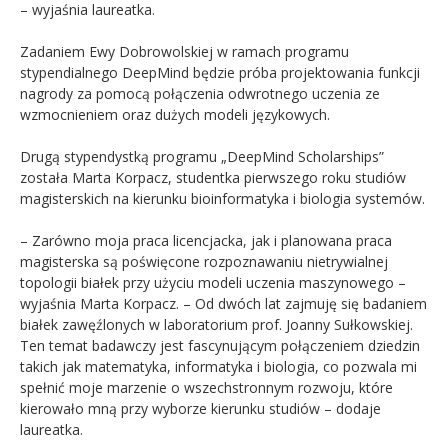
– wyjaśnia laureatka.
Zadaniem Ewy Dobrowolskiej w ramach programu
stypendialnego DeepMind będzie próba projektowania funkcji
nagrody za pomocą połączenia odwrotnego uczenia ze
wzmocnieniem oraz dużych modeli językowych.
Drugą stypendystką programu „DeepMind Scholarships”
została Marta Korpacz, studentka pierwszego roku studiów
magisterskich na kierunku bioinformatyka i biologia systemów.
– Zarówno moja praca licencjacka, jak i planowana praca
magisterska są poświęcone rozpoznawaniu nietrywialnej
topologii białek przy użyciu modeli uczenia maszynowego –
wyjaśnia Marta Korpacz. – Od dwóch lat zajmuję się badaniem
białek zawęźlonych w laboratorium prof. Joanny Sułkowskiej.
Ten temat badawczy jest fascynującym połączeniem dziedzin
takich jak matematyka, informatyka i biologia, co pozwala mi
spełnić moje marzenie o wszechstronnym rozwoju, które
kierowało mną przy wyborze kierunku studiów – dodaje
laureatka.