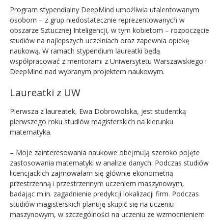
Program stypendialny DeepMind umożliwia utalentowanym
osobom – z grup niedostatecznie reprezentowanych w
obszarze Sztucznej Inteligencji, w tym kobietom – rozpoczęcie
studiów na najlepszych uczelniach oraz zapewnia opiekę
naukową. W ramach stypendium laureatki będą
współpracować z mentorami z Uniwersytetu Warszawskiego i
DeepMind nad wybranym projektem naukowym.
Laureatki z UW
Pierwsza z laureatek, Ewa Dobrowolska, jest studentką
pierwszego roku studiów magisterskich na kierunku
matematyka.
– Moje zainteresowania naukowe obejmują szeroko pojęte
zastosowania matematyki w analizie danych. Podczas studiów
licencjackich zajmowałam się głównie ekonometrią
przestrzenną i przestrzennym uczeniem maszynowym,
badając m.in. zagadnienie predykcji lokalizacji firm. Podczas
studiów magisterskich planuję skupić się na uczeniu
maszynowym, w szczególności na uczeniu ze wzmocnieniem