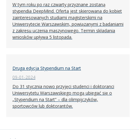
W tym roku po raz czwarty przyznane zostaną
stypendia DeepMind. Oferta jest skierowana do kobiet
zainteresowanych studiami magisterskimi na
Uniwersytecie Warszawskim, powiązanymi z badaniami
z zakresu uczenia maszynowego. Termin składania
wniosków upływa 5 listopada.
Druga edycja Stypendium na Start
09-01-2024
Do 31 stycznia nowo przyjęci studenci i doktoranci
Uniwersytetu Warszawskiego mogą ubiegać się o
„Stypendium na Start” – dla olimpijczyków,
sportowców lub doktorantów.