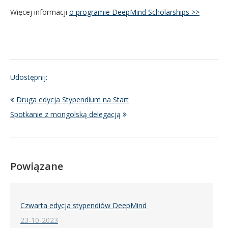
Więcej informacji
o programie DeepMind Scholarships >>
Udostępnij:
Druga edycja Stypendium na Start
Spotkanie z mongolską delegacją
Powiązane
Czwarta edycja stypendiów DeepMind
23-10-2023