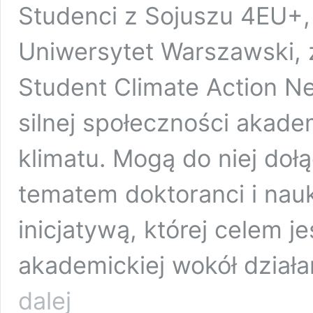
Studenci z Sojuszu 4EU+, 
Uniwersytet Warszawski, z
Student Climate Action Ne
silnej społeczności akade
klimatu. Mogą do niej doł
tematem doktoranci i nau
inicjatywą, której celem j
akademickiej wokół działa
Sieć
dalej
4EU+