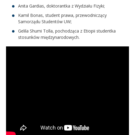
Anita Gardias, doktorantka z Wydziału Fizyki;
Kamil Bonas, student prawa, przewodniczący
Samorządu Studentów UW;
Gelila Shumi Tolla, pochodząca z Etiopii studentka
stosunków międzynarodowych.