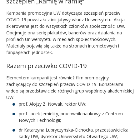
szczepień „Ramię w ramię”.
Kampania
promo
cyjna UW dotycząca szczepień przeciw
COVID-19 powstała z inicjatywy władz Uniwersytetu. Akcja
skierowana jest do wszystkich członków społeczności UW.
Obejmuje ona serię plakatów, banerów oraz działania na
profilach Uniwersytetu w mediach społecznościowych.
Materiały pojawią się także na stronach internetowych i
fanpage’ach jednostek.
Razem przeciwko COVID-19
Elementem kampanii jest również film
promo
cyjny
zachęcający do szczepień przeciw COVID-19. Bohaterami
wideo są przedstawiciele różnych grup wspólnoty akademickiej
UW:
prof. Alojzy Z. Nowak, rektor UW;
prof. Jacek Jemielity, pracownik naukowy z Centrum
Nowych Technologii;
dr Katarzyna Lubryczyńska-Cichocka, przedstawicielka
kadry UW, dyrektor Uniwersytetu Otwartego UW;