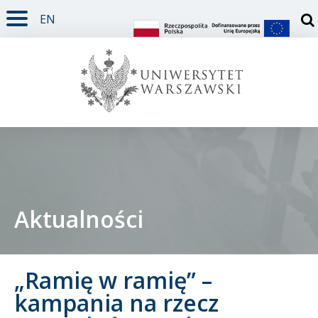
EN
TREŚĆ STRONY
MENU GŁÓWNE
WYSZUKIWARKA
SOCIAL MEDIA
STOPKA STRONY
Otw
Aktualności
Student
„Ramię w ramię” –
Doktorant
kampania na rzecz
Pracownik