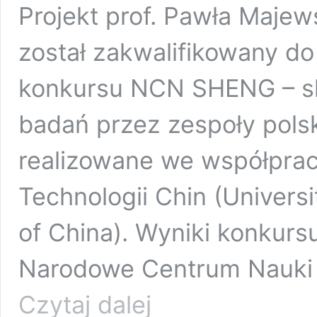
Projekt prof. Pawła Maje
został zakwalifikowany d
konkursu NCN SHENG – ski
badań przez zespoły pols
realizowane we współprac
Technologii Chin (Univers
of China). Wyniki konkurs
Narodowe Centrum Nauki 28
Prof.
Czytaj dalej
Paweł