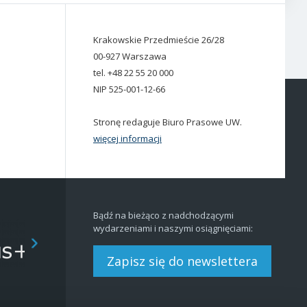
Krakowskie Przedmieście 26/28
00-927 Warszawa
tel. +48 22 55 20 000
NIP 525-001-12-66
Stronę redaguje Biuro Prasowe UW.
więcej informacji
Bądź na bieżąco z nadchodzącymi
wydarzeniami i naszymi osiągnięciami:
Zapisz się do newslettera