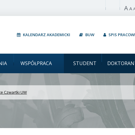
A
Włącz wysoki 
A
KALENDARZ AKADEMICKI
BUW
SPIS PRACO
Uniwersytet Warszawski
NIA
WSPÓŁPRACA
STUDENT
DOKTORAN
te Czwartki UW