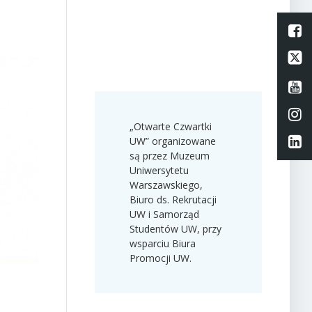
L
Li
Li
Li
„Otwarte Czwartki
Li
UW” organizowane
są przez Muzeum
Uniwersytetu
Warszawskiego,
Biuro ds. Rekrutacji
UW i Samorząd
Studentów UW, przy
wsparciu Biura
Promocji UW.