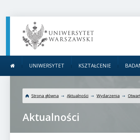
TREŚĆ STRONY
MENU GŁÓWNE
WYSZUKIWARKA
SOCIAL MEDIA
STOPKA STRONY
Menu główne
UNIWERSYTET
KSZTAŁCENIE
BADA
Strona główna
Aktualności
Wydarzenia
Otwar
Aktualności