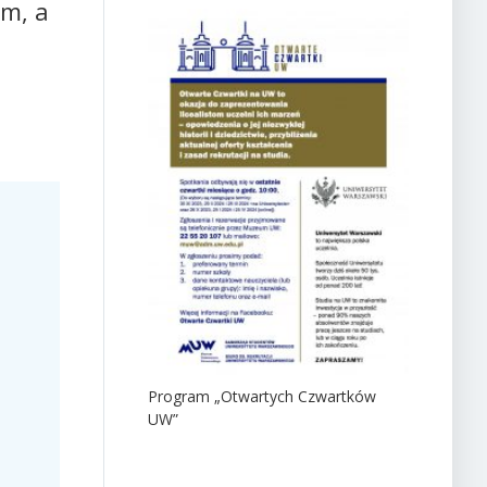
m, a
Program „Otwartych Czwartków
UW”