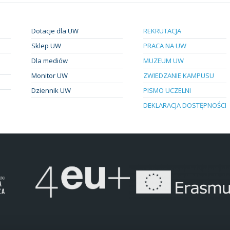
Dotacje dla UW
REKRUTACJA
Sklep UW
PRACA NA UW
Dla mediów
MUZEUM UW
Monitor UW
ZWIEDZANIE KAMPUSU
Dziennik UW
PISMO UCZELNI
DEKLARACJA DOSTĘPNOŚCI