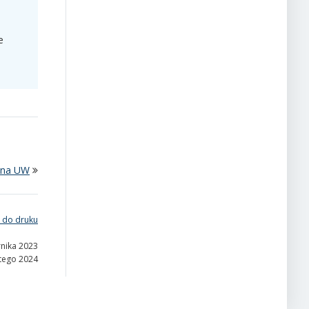
e
i na UW
 do druku
rnika 2023
utego 2024