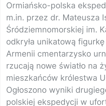
Ormiańsko-polska ekspedy
m.in. przez dr. Mateusza 
Śródziemnomorskiej im. K
odkryła unikatową figurkę
Armenii cmentarzysko urno
rzucają nowe światło na ż
mieszkańców królestwa Ura
Ogłoszono wyniki drugie
polskiej ekspedycji w uf