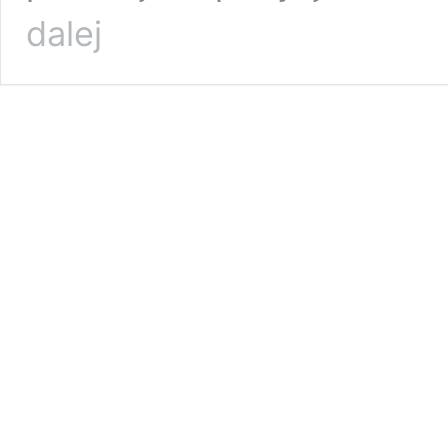
Odkrycia
dalej
w
Argisztihinili