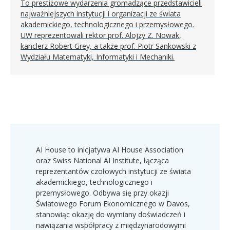
To prestiżowe wydarzenia gromadzące przedstawicieli
najważniejszych instytucji i organizacji ze świata
akademickiego, technologicznego i przemysłowego.
UW reprezentowali rektor prof. Alojzy Z. Nowak,
kanclerz Robert Grey, a także prof. Piotr Sankowski z
Wydziału Matematyki, Informatyki i Mechaniki.
AI House to inicjatywa AI House Association
oraz Swiss National AI Institute, łącząca
reprezentantów czołowych instytucji ze świata
akademickiego, technologicznego i
przemysłowego. Odbywa się przy okazji
Światowego Forum Ekonomicznego w Davos,
stanowiąc okazję do wymiany doświadczeń i
nawiązania współpracy z międzynarodowymi