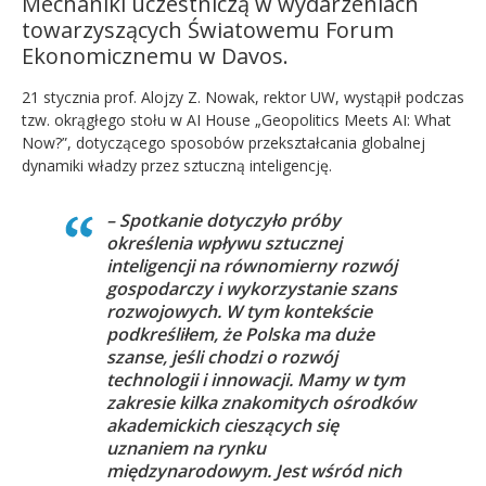
Mechaniki uczestniczą w wydarzeniach
towarzyszących Światowemu Forum
Ekonomicznemu w Davos.
21 stycznia prof. Alojzy Z. Nowak, rektor UW, wystąpił podczas
tzw. okrągłego stołu w AI Ho
use
„Geopolitics Meets AI: What
Now?”, dotyczącego sposobów przekształcania globalnej
dynamiki władzy przez sztuczną inteligencję.
– Spotkanie dotyczyło próby
określenia wpływu sztucznej
inteligencji na równomierny rozwój
gospodarczy i wykorzystanie szans
rozwojowych. W tym kontekście
podkreśliłem, że Polska ma duże
szanse, jeśli chodzi o rozwój
technologii i innowacji. Mamy w tym
zakresie kilka znakomitych ośrodków
akademickich cieszących się
uznaniem na rynku
międzynarodowym. Jest wśród nich