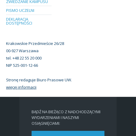
ZWIEDZANIE KAMPUSU
PISMO UCZELNI
DEKLARACJA
DOSTĘPNOŚCI
Krakowskie Przedmieście 26/28
00-927 Warszawa
tel. +48 22 55 20 000
NIP 525-001-12-66
Stronę redaguje Biuro Prasowe UW.
więcej informacji
BĄDŹ NA BIEŻĄCO Z NADCHODZĄCYMI
WYDARZENIAMI I NASZYMI
OSIĄGNIĘCIAMI: