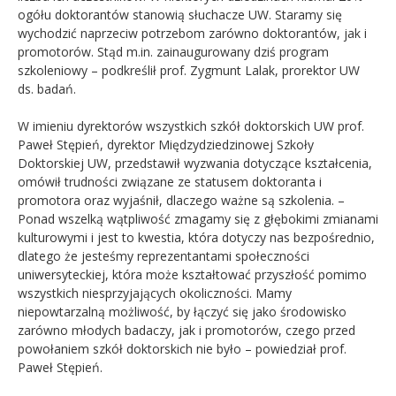
ogółu doktorantów stanowią słuchacze UW. Staramy się
wychodzić naprzeciw potrzebom zarówno doktorantów, jak i
promo
torów. Stąd m.in. zainaugurowany dziś program
szkoleniowy – podkreślił prof. Zygmunt Lalak, prorektor UW
ds. badań.
W imieniu dyrektorów wszystkich szkół doktorskich UW prof.
Paweł Stępień, dyrektor Międzydziedzinowej Szkoły
Doktorskiej UW, przedstawił wyzwania dotyczące kształcenia,
omówił trudności związane ze statusem doktoranta i
promo
tora oraz wyjaśnił, dlaczego ważne są szkolenia. –
Ponad wszelką wątpliwość zmagamy się z głębokimi zmianami
kulturowymi i jest to kwestia, która dotyczy nas bezpośrednio,
dlatego że jesteśmy reprezentantami społeczności
uniwersyteckiej, która może kształtować przyszłość pomimo
wszystkich niesprzyjających okoliczności. Mamy
niepowtarzalną możliwość, by łączyć się jako środowisko
zarówno młodych badaczy, jak i
promo
torów, czego przed
powołaniem szkół doktorskich nie było – powiedział prof.
Paweł Stępień.