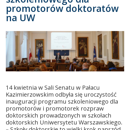
promotorów doktoratów
Kandydat
na UW
Absolwent
14 kwietnia w Sali Senatu w Pałacu
Kazimierzowskim odbyła się uroczystość
inauguracji programu szkoleniowego dla
promo
torów i
promo
torek rozpraw
doktorskich prowadzonych w szkołach
doktorskich Uniwersytetu Warszawskiego.
– Szkoły doktorskie to wielki krok naprzód,