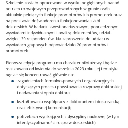
Szkolenie zostało opracowane w wyniku pogłębionych badań
potrzeb rozwojowych przeprowadzonych w grupie osób
aktualnie pełniących funkcje
promo
torów lub
promo
torek oraz
na podstawie doświadczenia funkcjonowania szkół
doktorskich. W badaniu kwestionariuszowym, poprzedzonym
wywiadami indywidualnymi i analizą dokumentów, udział
wzięło 139 respondentów. Na zaproszenie do udziału w
wywiadach grupowych odpowiedziało 20
promo
torów i
promo
torek.
Pierwsza edycja programu ma charakter pilotażowy i będzie
realizowana od kwietnia do września 2023 roku. Jej tematyka
będzie się koncentrować głównie na:
zagadnieniach formalno-prawnych i organizacyjnych
dotyczących procesu powstawania rozprawy doktorskiej
i nadawania stopnia doktora;
kształtowaniu współpracy z doktorantem i doktorantką
oraz efektywnej komunikacji;
potrzebach wynikających z dyscypliny naukowej (w tym
interdyscyplinarności rozpraw doktorskich).