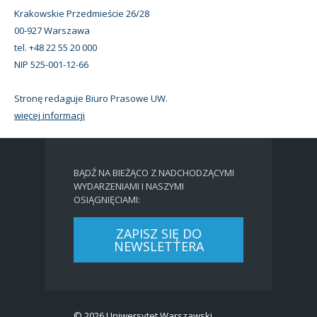
Krakowskie Przedmieście 26/28
00-927 Warszawa
tel. +48 22 55 20 000
NIP 525-001-12-66
Stronę redaguje Biuro Prasowe UW.
więcej informacji
BĄDŹ NA BIEŻĄCO Z NADCHODZĄCYMI
WYDARZENIAMI I NASZYMI
OSIĄGNIĘCIAMI:
ZAPISZ SIĘ DO
NEWSLETTERA
© 2026 Uniwersytet Warszawski.