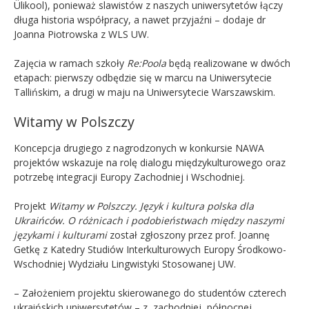
Ülikool), ponieważ slawistów z naszych uniwersytetów łączy
długa historia współpracy, a nawet przyjaźni – dodaje dr
Joanna Piotrowska z WLS UW.
Zajęcia w ramach szkoły
Re:Poola
będą realizowane w dwóch
etapach: pierwszy odbędzie się w marcu na Uniwersytecie
Tallińskim, a drugi w maju na Uniwersytecie Warszawskim.
Witamy w Polszczy
Koncepcja drugiego z nagrodzonych w konkursie NAWA
projektów wskazuje na rolę dialogu międzykulturowego oraz
potrzebę integracji Europy Zachodniej i Wschodniej.
Projekt
Witamy w Polszczy. Język i kultura polska dla
Ukraińc
ó
w. O różnicach i podobieństwach między naszymi
językami i kulturami
został zgłoszony przez prof. Joannę
Getkę z Katedry Studiów Interkulturowych Europy Środkowo-
Wschodniej Wydziału Lingwistyki Stosowanej UW.
– Założeniem projektu skierowanego do studentów czterech
ukraińskich uniwersytetów – z zachodniej, północnej,