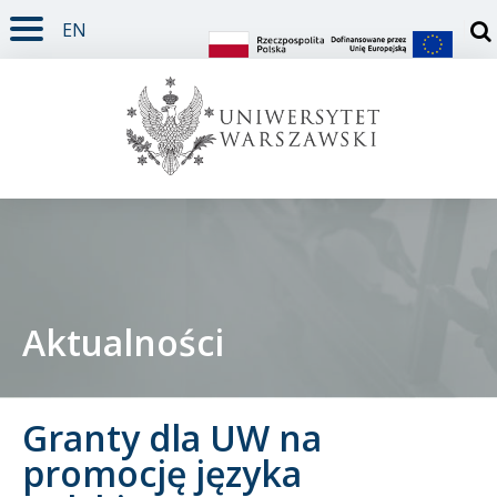
EN
TREŚĆ STRONY
MENU GŁÓWNE
WYSZUKIWARKA
SOCIAL MEDIA
STOPKA STRONY
Otw
Aktualności
Student
Granty dla UW na
Doktorant
promocję języka
Pracownik