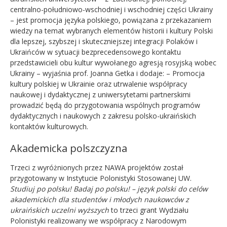
centralno-południowo-wschodniej i wschodniej części Ukrainy
– jest
promo
cja języka polskiego, powiązana z przekazaniem
wiedzy na temat wybranych elementów historii i kultury Polski
dla lepszej, szybszej i skuteczniejszej integracji Polaków i
Ukraińców w sytuacji bezprecedensowego kontaktu
przedstawicieli obu kultur wywołanego agresją rosyjską wobec
Ukrainy – wyjaśnia prof. Joanna Getka i dodaje: –
Promo
cja
kultury polskiej w Ukrainie oraz utrwalenie współpracy
naukowej i dydaktycznej z uniwersytetami partnerskimi
prowadzić będą do przygotowania wspólnych programów
dydaktycznych i naukowych z zakresu polsko-ukraińskich
kontaktów kulturowych.
Akademicka polszczyzna
Trzeci z wyróżnionych przez NAWA projektów został
przygotowany w Instytucie Polonistyki Stosowanej UW.
Studiuj po polsku! Badaj po polsku! –
język polski do cel
ó
w
akademickich dla student
ó
w i młodych naukowc
ó
w z
ukraińskich uczelni wyższych
to trzeci grant Wydziału
Polonistyki realizowany we współpracy z Narodowym