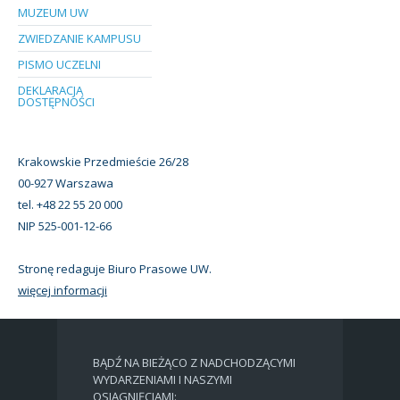
MUZEUM UW
ZWIEDZANIE KAMPUSU
PISMO UCZELNI
DEKLARACJA
DOSTĘPNOŚCI
Krakowskie Przedmieście 26/28
00-927 Warszawa
tel. +48 22 55 20 000
NIP 525-001-12-66
Stronę redaguje Biuro Prasowe UW.
więcej informacji
BĄDŹ NA BIEŻĄCO Z NADCHODZĄCYMI
WYDARZENIAMI I NASZYMI
OSIĄGNIĘCIAMI: