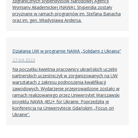
zagranicznych stypendystów Narodowej Agencji
Wymiany Akademickiej (NAWA). Stypendia zostały
przyznane w ramach programów im. Stefana Banacha
oraz im. gen. Władysława Andersa.
Działania UW w programie NAWA „Solidarni z Ukrainą”
27-04-2023
Na początku kwietnia pracownicy ukraińskich uczelni
partnerskich uczestniczyli w zorganizowanych na UW
warsztatach z zakresu podnoszenia kwalifikacji
zawodowych. Wydarzenie przeprowadzone zostało w
ramach realizowanego przez Uniwersytet Warszawski
projektu NAWA 4EU+ for Ukraine. Poprzedziła je
konferencja na Uniwersytecie Gdańskim „Focus on
Ukraine”.