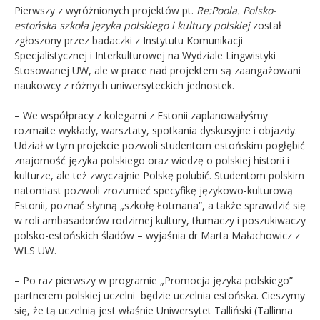
Pierwszy z wyróżnionych projektów pt.
Re:Poola. Polsko-
estońska szkoła języka polskiego i kultury polskiej
został
zgłoszony przez badaczki z Instytutu Komunikacji
Specjalistycznej i Interkulturowej na Wydziale Lingwistyki
Stosowanej UW, ale w prace nad projektem są zaangażowani
naukowcy z różnych uniwersyteckich jednostek.
– We współpracy z kolegami z Estonii zaplanowałyśmy
rozmaite wykłady, warsztaty, spotkania dyskusyjne i objazdy.
Udział w tym projekcie pozwoli studentom estońskim pogłębić
znajomość języka polskiego oraz wiedzę o polskiej historii i
kulturze, ale też zwyczajnie Polskę polubić. Studentom polskim
natomiast pozwoli zrozumieć specyfikę językowo-kulturową
Estonii, poznać słynną „szkołę Łotmana”, a także sprawdzić się
w roli ambasadorów rodzimej kultury, tłumaczy i poszukiwaczy
polsko-estońskich śladów – wyjaśnia dr Marta Małachowicz z
WLS UW.
– Po raz pierwszy w programie
„Promo
cja języka polskiego”
partnerem polskiej uczelni będzie uczelnia estońska. Cieszymy
się, że tą uczelnią jest właśnie Uniwersytet Talliński (Tallinna