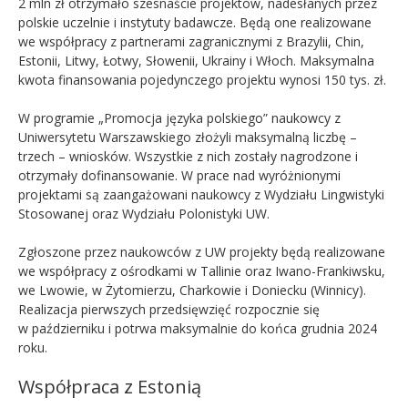
2 mln zł otrzymało szesnaście projektów, nadesłanych przez
polskie uczelnie i instytuty badawcze. Będą one realizowane
we współpracy z partnerami zagranicznymi z Brazylii, Chin,
Estonii, Litwy, Łotwy, Słowenii, Ukrainy i Włoch. Maksymalna
kwota finansowania pojedynczego projektu wynosi 150 tys. zł.
W programie
„Promo
cja języka polskiego” naukowcy z
Uniwersytetu Warszawskiego złożyli maksymalną liczbę –
trzech – wniosków. Wszystkie z nich zostały nagrodzone i
otrzymały dofinansowanie. W prace nad wyróżnionymi
projektami są zaangażowani naukowcy z Wydziału Lingwistyki
Stosowanej oraz Wydziału Polonistyki UW.
Zgłoszone przez naukowców z UW projekty będą realizowane
we współpracy z ośrodkami w Tallinie oraz Iwano-Frankiwsku,
we Lwowie, w Żytomierzu, Charkowie i Doniecku (Winnicy).
Realizacja pierwszych przedsięwzięć rozpocznie się
w październiku i potrwa maksymalnie do końca grudnia 2024
roku.
Współpraca z Estonią