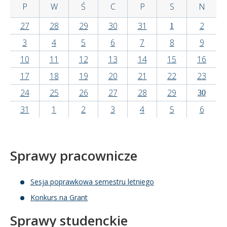
P
W
Ś
C
P
S
N
Kandydat
27
28
29
30
31
2
1
3
4
5
6
7
8
9
Absolwent
10
11
12
13
14
15
16
17
18
19
20
21
22
23
24
25
26
27
28
29
30
31
1
2
3
4
5
6
Sprawy pracownicze
Sesja poprawkowa semestru letniego
Konkurs na Grant
Sprawy studenckie