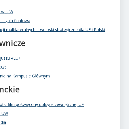
A na UW
 – gala finałowa
cji multilateralnych – wnioski strategiczne dla UE i Polski
wnicze
ojuszu 4EU+
2025
ania na Kampusie Głównym
nckie
rótki film poświęcony polityce zewnętrznej UE
a UW
udia