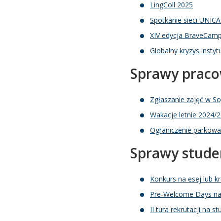
LingColl 2025
Spotkanie sieci UNIC
XIV edycja BraveCamp
Globalny kryzys instytu
Sprawy praco
Zgłaszanie zajęć w S
Wakacje letnie 2024/
Ograniczenie parkow
Sprawy stude
Konkurs na esej lub k
Pre-Welcome Days n
II tura rekrutacji na st