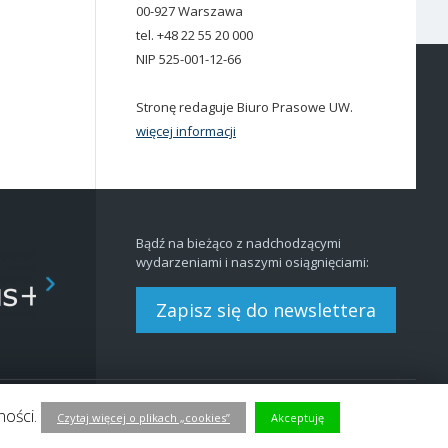
00-927 Warszawa
tel. +48 22 55 20 000
NIP 525-001-12-66
Stronę redaguje Biuro Prasowe UW.
więcej informacji
Bądź na bieżąco z nadchodzącymi
wydarzeniami i naszymi osiągnięciami:
Zapisz się do newslettera
ności.
Redakcja
BIP
|
EN
Czytaj więcej o plikach „cookies”
Akceptuję