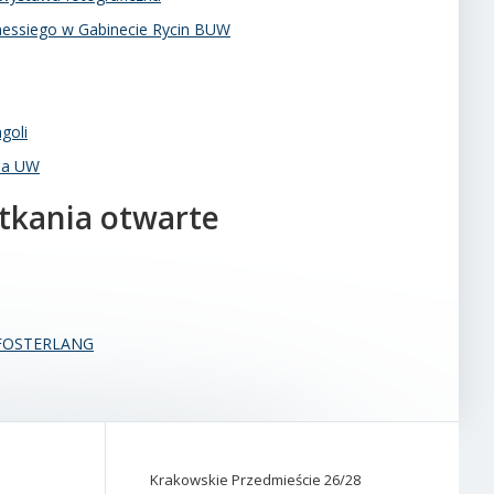
anessiego w Gabinecie Rycin BUW
goli
na UW
otkania otwarte
u FOSTERLANG
Krakowskie Przedmieście 26/28