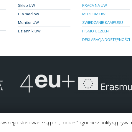
Sklep UW
PRACA NA UW
Dla mediów
MUZEUM UW
Monitor UW
ZWIEDZANIE KAMPUSU
Dziennik UW
PISMO UCZELNI
DEKLARACJA DOSTĘPNOŚCI
skiego stosowane są pliki „cookies” zgodnie z polityką prywat
.
Pliki "cookies"
Mapa strony