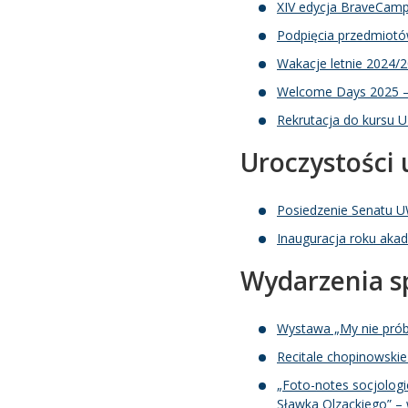
XIV edycja BraveCamp
Podpięcia przedmiot
Wakacje letnie 2024/
Welcome Days 2025 – 
Rekrutacja do kursu
Uroczystości 
Posiedzenie Senatu 
Inauguracja roku aka
Wydarzenia s
Wystawa „My nie prób
Recitale chopinowski
„Foto-notes socjologi
Sławka Olzackiego” –