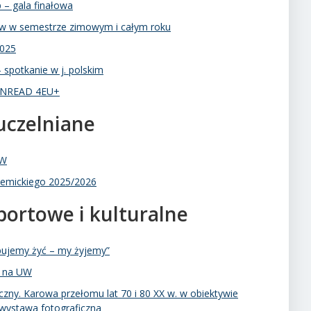
 – gala finałowa
ów w semestrze zimowym i całym roku
2025
spotkanie w j. polskim
 UNREAD 4EU+
uczelniane
UW
demickiego 2025/2026
portowe i kulturalne
ujemy żyć – my żyjemy”
e na UW
czny. Karowa przełomu lat 70 i 80 XX w. w obiektywie
 wystawa fotograficzna