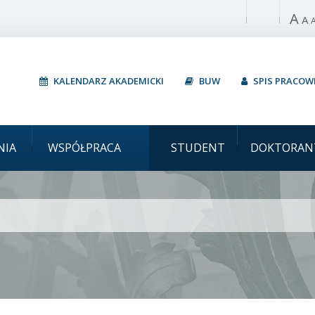
A
Włącz wysoki 
A
KALENDARZ AKADEMICKI
BUW
SPIS PRACO
Uniwersytet W
NIA
WSPÓŁPRACA
STUDENT
DOKTORAN