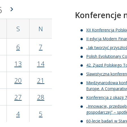
5
Konferencje
S
N
XII Konferencja Polsk
II edycja Modern Fin
6
7
„Jak tworzyć przyszłoś
Polish Evolutionary C
13
14
42. Zjazd Polskiego 
Slawistyczna konfere
20
21
Międzynarodowa konfer
Europe. A Comparative
27
28
Konferencja z okazji 
„Innowacje, przedsiębi
4
5
gospodarczej” – spot
60-lecie badań w Star