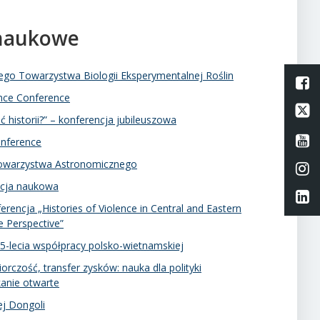
 naukowe
iego Towarzystwa Biologii Eksperymentalnej Roślin
L
ance Conference
Li
ć historii?” – konferencja jubileuszowa
Li
onference
Towarzystwa Astronomicznego
Li
ncja naukowa
Li
encja „Histories of Violence in Central and Eastern
 Perspective”
75-lecia współpracy polsko-wietnamskiej
orczość, transfer zysków: nauka dla polityki
kanie otwarte
ej Dongoli