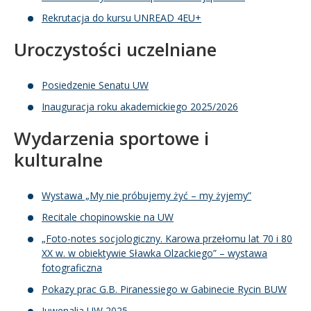
Rekrutacja do kursu UNREAD 4EU+
Uroczystości uczelniane
Posiedzenie Senatu UW
Inauguracja roku akademickiego 2025/2026
Wydarzenia sportowe i
kulturalne
Wystawa „My nie próbujemy żyć – my żyjemy”
Recitale chopinowskie na UW
„Foto-notes socjologiczny. Karowa przełomu lat 70 i 80
XX w. w obiektywie Sławka Olzackiego” – wystawa
fotograficzna
Pokazy prac G.B. Piranessiego w Gabinecie Rycin BUW
Juwenalia UW 2025