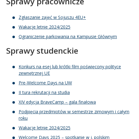
Sprawy pracownicze
Zgłaszanie zajęć w Sojuszu 4EU+
Wakacje letnie 2024/2025
Ograniczenie parkowania na Kampusie Głównym
Sprawy studenckie
Konkurs na esej lub krótki film poświęcony polityce
zewnętrznej UE
Pre-Welcome Days na UW
II tura rekrutacji na studia
XIV edycja BraveCamp – gala finałowa
Podpięcia przedmiotów w semestrze zimowym i całym
roku
Wakacje letnie 2024/2025
Welcome Days 2025 – spotkanie w j. polskim