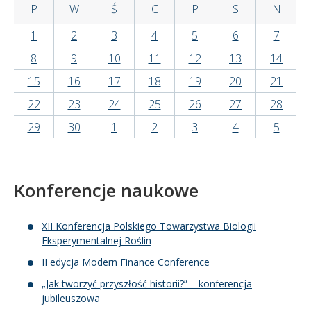
P
W
Ś
C
P
S
N
Kandydat
1
2
3
4
5
6
7
8
9
10
11
12
13
14
Absolwent
15
16
17
18
19
20
21
22
23
24
25
26
27
28
29
30
1
2
3
4
5
Konferencje naukowe
XII Konferencja Polskiego Towarzystwa Biologii
Eksperymentalnej Roślin
II edycja Modern Finance Conference
„Jak tworzyć przyszłość historii?” – konferencja
jubileuszowa