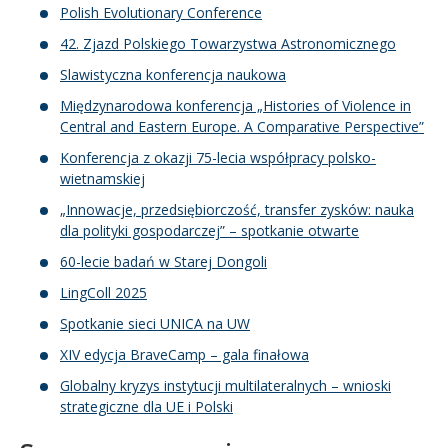
Polish Evolutionary Conference
42. Zjazd Polskiego Towarzystwa Astronomicznego
Slawistyczna konferencja naukowa
Międzynarodowa konferencja „Histories of Violence in
Central and Eastern Europe. A Comparative Perspective”
Konferencja z okazji 75-lecia współpracy polsko-
wietnamskiej
„Innowacje, przedsiębiorczość, transfer zysków: nauka
dla polityki gospodarczej” – spotkanie otwarte
60-lecie badań w Starej Dongoli
LingColl 2025
Spotkanie sieci UNICA na UW
XIV edycja BraveCamp – gala finałowa
Globalny kryzys instytucji multilateralnych – wnioski
strategiczne dla UE i Polski