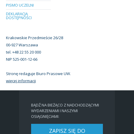
PISMO UCZELNI
DEKLARACJA
DOSTĘPNOŚCI
Krakowskie Przedmieście 26/28
00-927 Warszawa
tel. +48 22 55 20 000
NIP 525-001-12-66
Stronę redaguje Biuro Prasowe UW.
więcej informacji
BĄDŹ NA BIEŻĄCO Z NADCHODZĄCYMI
WYDARZENIAMI I NASZYMI
OSIĄGNIĘCIAMI:
ZAPISZ SIĘ DO