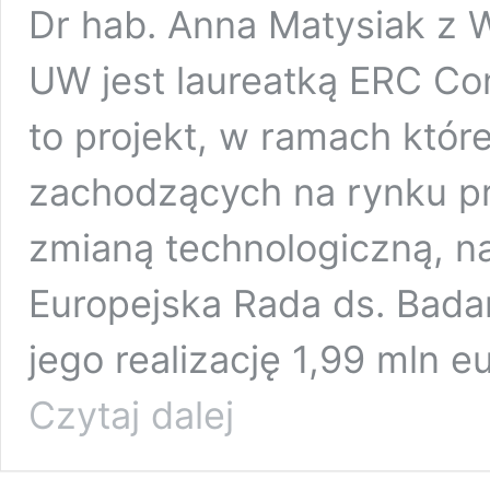
Dr hab. Anna Matysiak z
UW jest laureatką ERC Co
to projekt, w ramach któ
zachodzących na rynku pr
zmianą technologiczną, na
Europejska Rada ds. Bad
jego realizację 1,99 mln 
ERC
Czytaj dalej
Consolidator
Grant
dla
badaczki