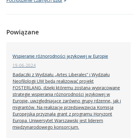
Pochodzenie czarnych dziur
Powiązane
Wspieranie różnorodności językowej w Europie
19-06-2024
Badaczki z Wydziału „Artes Liberales” i Wydziału
Neofilologii UW będą realizować projekt
FOSTERLANG, dzięki któremu zostaną wypracowane
strategie wspierania różnorodności językowej w
Europie, uwzględniające zarówno grupy rdzenne, jak i
migrantów. Na realizację przedsięwzięcia Komisja
Europejska przyznała grant z programu Horyzont
Europa. Uniwersytet Warszawski jest liderem
międzynarodowego konsorcjum.