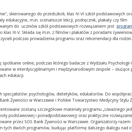
e”, skierowanego do przedszkoli, klas IV-VI szkół podstawowych oraz
edukacyjne, m.in. scenariusze lekcji, podręcznik, plakaty czy film
sowanym do uczniów szkół podstawowych rozwiązaniem jest
program
 klas III-V. Składa się m.in. z filmów i plakatów z poradami żywienio
zycieli podczas prowadzenia programu oraz rekomendacji dla rodzin.
ę spotkanie online, podczas którego badacze z Wydziału Psychologii
cowane w interdyscyplinarnym i międzynarodowym zespole – służące
ch edukacji.
 specjalistów: psychologów, dietetyków, edukatorów. Do współprac
 Bank Żywności w Warszawie i Polskie Towarzystwo Medycyny Stylu Ż
ezentowane zostaną szczegółowe materiały programu „Uważnego jed
zkoły podstawowej i ponadpodstawowej) oraz praktyczne rozwiązani
owane przez SOS Bank Żywności w Warszawie. Organizatorzy razem 
m tych dwóch programów, budując platformę dalszego dialogu nad i