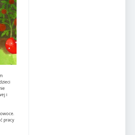
am
dzieci
nie
ej i
 owoce.
ć pracy