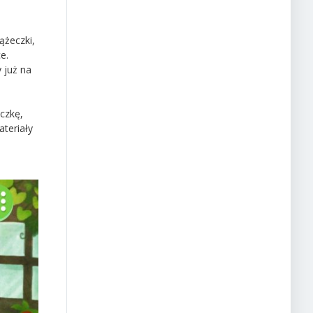
ążeczki,
e.
 już na
eczkę,
teriały