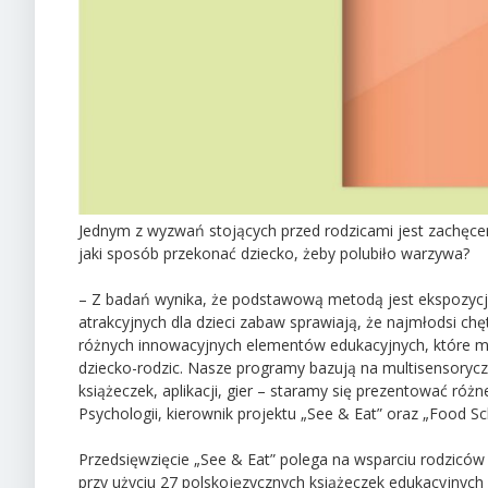
Jednym z wyzwań stojących przed rodzicami jest zachęcen
jaki sposób przekonać dziecko, żeby polubiło warzywa?
– Z badań wynika, że podstawową metodą jest ekspozycja
atrakcyjnych dla dzieci zabaw sprawiają, że najmłodsi chęt
różnych innowacyjnych elementów edukacyjnych, które m
dziecko-rodzic. Nasze programy bazują na multisensory
książeczek, aplikacji, gier – staramy się prezentować róż
Psychologii, kierownik projektu „See & Eat” oraz „Food 
Przedsięwzięcie „See & Eat” polega na wsparciu rodziców
przy użyciu 27 polskojęzycznych książeczek edukacyjnych