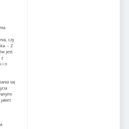
nia.
nia, czy
ka. – Z
ów jest
 z
 i o
ania się
ycia
wanymi
 jakim
na