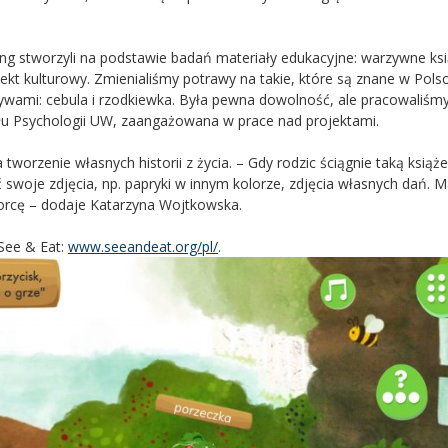
g stworzyli na podstawie badań materiały edukacyjne: warzywne ksi
kt kulturowy. Zmienialiśmy potrawy na takie, które są znane w Polsc
ywami: cebula i rzodkiewka. Była pewna dowolność, ale pracowaliśmy
łu Psychologii UW, zaangażowana w prace nad projektami.
tworzenie własnych historii z życia. – Gdy rodzic ściągnie taką książ
woje zdjęcia, np. papryki w innym kolorze, zdjęcia własnych dań. Ma
iorcę – dodaje Katarzyna Wojtkowska.
 See & Eat:
www.seeandeat.org/pl/
.