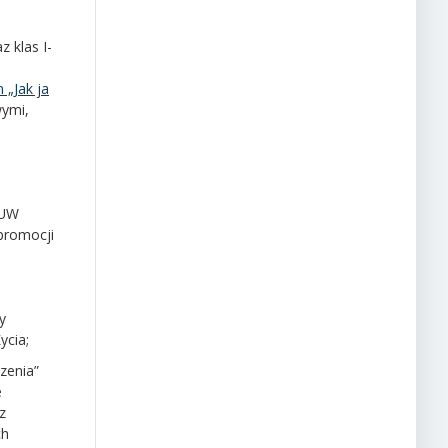
 klas I-
 „Jak ja
wymi,
 UW
promo
cji
y
ycia;
zenia”
e
z
ch