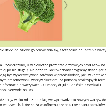
ie dzieci do zdrowego odżywiania się, szczególnie do jedzenia warz
. Potwierdzono, iż wielokrotne prezentacje zdrowych produktów na
niej po nie sięgają. Na bazie tej idei tworzymy programy składające s
ogą być wykorzystywane zarówno w przedszkolach, jak i w kontakci
cznym prezentowaniu warzyw dzieciom. Za pomocą atrakcyjnych form
ne informacje o warzywach – tłumaczy dr Julia Barlińska z Wydziału
School Network” na UW.
 dzieci (w wieku od 1,5 do 4 lat) we wprowadzaniu nowych warzyw do
 o warzywach, które służą wspólnemu czytaniu i oglądaniu obrazków