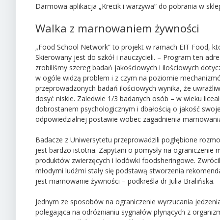
Darmowa aplikacja „Krecik i warzywa” do pobrania w skl
Walka z marnowaniem żywności
„Food School Network” to projekt w ramach EIT Food, kt
Skierowany jest do szkół i nauczycieli. – Program ten ad
zrobiliśmy szereg badań jakościowych i ilościowych dotyc
w ogóle widzą problem i z czym na poziomie mechanizmów
przeprowadzonych badań ilościowych wynika, że uwrażliw
dosyć niskie. Zaledwie 1/3 badanych osób – w wieku licea
dobrostanem psychologicznym i dbałością o jakość swojej
odpowiedzialnej postawie wobec zagadnienia marnowania ż
Badacze z Uniwersytetu przeprowadzili pogłębione rozmow
jest bardzo istotna. Zapytani o pomysły na ograniczenie 
produktów zwierzęcych i lodówki foodsheringowe. Zwróc
młodymi ludźmi stały się podstawą stworzenia rekomendac
jest marnowanie żywności – podkreśla dr Julia Bralińska.
Jednym ze sposobów na ograniczenie wyrzucania jedzenia
polegająca na odróżnianiu sygnałów płynących z organiz