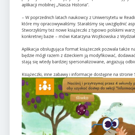
aplikacji mobilnej „Nasza Historia”.
– W poprzednich latach naukowcy z Uniwersytetu w Readin
które my opracowywaliśmy. Staraliśmy się uwzględnić aspe
Stworzyliśmy też nowe książeczki z typowo polskimi warz
konkretnej bazie – mówi Katarzyna Wojtkowska z Wydzia
Aplikacja obsługująca format książeczek pozwala także na 
będzie mógł razem z dzieckiem ją modyfikować, dodawać s
stają się wtedy bardziej spersonalizowane, angażują odb
Książeczki, inne zabawy i informacje dostępne na stronie