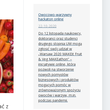
Owocowo-warzywny
hackaton online
22-10-2020
Do 12 listopada naukowcy,
doktoranci oraz studenci
drugiego stopnia UW mogą
zgłosić swój udział w
„Warsaw 2020 MAKEit Fruit
& Veg MAKEathon“ –
inicjatywie online, która
pozwoli na stworzenie
nowych pomysłów
biznesowych i produktów
mogących pomóc w
zrównoważonym spożyciu
owoców i warzyw, m.in.
podczas pandemii.
ać z