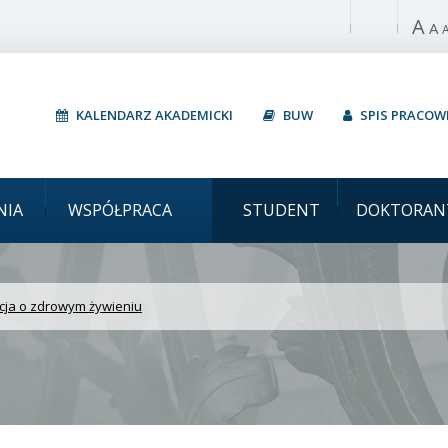
A
Włącz wysoki 
A
KALENDARZ AKADEMICKI
BUW
SPIS PRACO
ytet Warszawski Edukac
NIA
WSPÓŁPRACA
STUDENT
DOKTORAN
cja o zdrowym żywieniu