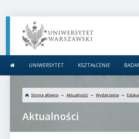
TREŚĆ STRONY
MENU GŁÓWNE
WYSZUKIWARKA
SOCIAL MEDIA
STOPKA STRONY
Menu główne
Uniwers
UNIWERSYTET
KSZTAŁCENIE
BADA
Strona główna
Aktualności
Wydarzenia
Eduka
Aktualności