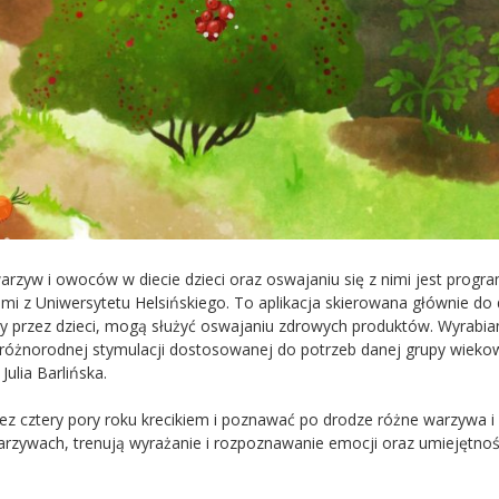
warzyw i owoców w diecie dzieci oraz oswajaniu się z nimi jest progr
i z Uniwersytetu Helsińskiego. To aplikacja skierowana głównie do 
awy przez dzieci, mogą służyć oswajaniu zdrowych produktów. Wyrabia
żnorodnej stymulacji dostosowanej do potrzeb danej grupy wiekow
ulia Barlińska.
zez cztery pory roku krecikiem i poznawać po drodze różne warzywa i
rzywach, trenują wyrażanie i rozpoznawanie emocji oraz umiejętnoś