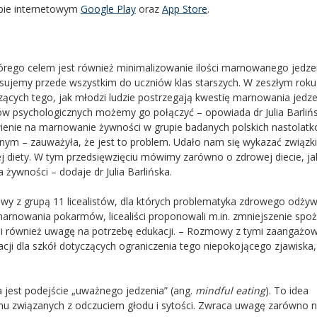
epie internetowym
Google Play
oraz
App Store
.
órego celem jest również minimalizowanie ilości marnowanego jedze
resujemy przede wszystkim do uczniów klas starszych. W zeszłym roku
zących tego, jak młodzi ludzie postrzegają kwestię marnowania jedze
 psychologicznych możemy go połączyć – opowiada dr Julia Barlińs
ienie na marnowanie żywności w grupie badanych polskich nastolatk
lnym – zauważyła, że jest to problem. Udało nam się wykazać związki
 diety. W tym przedsięwzięciu mówimy zarówno o zdrowej diecie, jak
ywności – dodaje dr Julia Barlińska.
y z grupą 11 licealistów, dla których problematyka zdrowego odżywi
marnowania pokarmów, licealiści proponowali m.in. zmniejszenie spoż
ili również uwagę na potrzebę edukacji. – Rozmowy z tymi zaangażo
ji dla szkół dotyczących ograniczenia tego niepokojącego zjawiska,
 jest podejście „uważnego jedzenia” (ang.
mindful eating
). To idea
mu związanych z odczuciem głodu i sytości. Zwraca uwagę zarówno 