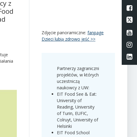
cy z
L
 Food
ad
Li
Li
Zdjęcie panoramiczne:
fanpage
Dzieci lubią zdrowo jeść >>
Li
tuje
Li
iałania
Partnerzy zagraniczni
projektów, w których
uczestniczą
naukowcy z UW:
EIT Food See & Eat:
University of
Reading, University
of Turin, EUFIC,
Colruyt, University of
Helsinki
EIT Food School