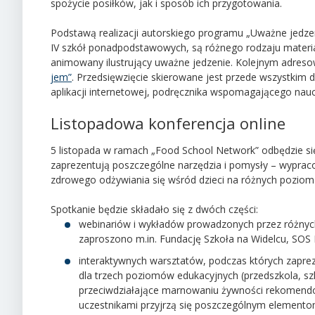
spożycie posiłków, jak i sposób ich przygotowania.
Podstawą realizacji autorskiego programu „Uważne jedzeni
IV szkół ponadpodstawowych, są różnego rodzaju materiały 
animowany ilustrujący uważne jedzenie. Kolejnym adre
jem”
. Przedsięwzięcie skierowane jest przede wszystkim do
aplikacji internetowej, podręcznika wspomagającego nauc
Listopadowa konferencja online
5 listopada w ramach „Food School Network” odbędzie si
zaprezentują poszczególne narzędzia i pomysły – wypra
zdrowego odżywiania się wśród dzieci na różnych pozioma
Spotkanie będzie składało się z dwóch części:
webinariów i wykładów prowadzonych przez różnych
zaproszono m.in. Fundację Szkoła na Widelcu, SOS
interaktywnych warsztatów, podczas których zapr
dla trzech poziomów edukacyjnych (przedszkola, s
przeciwdziałające marnowaniu żywności rekomend
uczestnikami przyjrzą się poszczególnym elemento