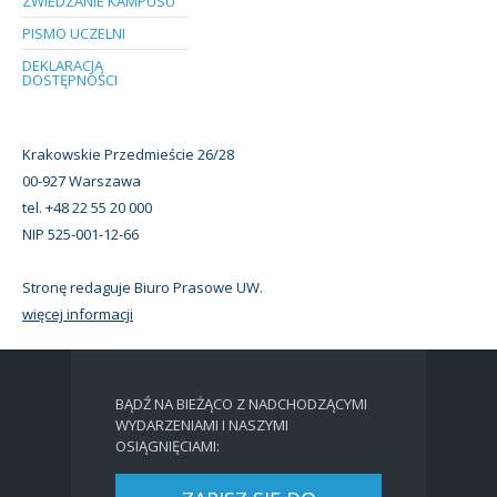
ZWIEDZANIE KAMPUSU
PISMO UCZELNI
DEKLARACJA
DOSTĘPNOŚCI
Krakowskie Przedmieście 26/28
00-927 Warszawa
tel. +48 22 55 20 000
NIP 525-001-12-66
Stronę redaguje Biuro Prasowe UW.
więcej informacji
BĄDŹ NA BIEŻĄCO Z NADCHODZĄCYMI
WYDARZENIAMI I NASZYMI
OSIĄGNIĘCIAMI: