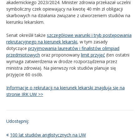
akademickiego 2023/2024. Minister zdrowia przekazał uczelni
symboliczny czek opiewający na kwotę 40 mln zł obligacji
skarbowych na działania związane z utworzeniem studiów na
kierunku lekarskim.
Senat określił także
szczegółowe warunki i tryb postępowania
rekrutacyjnego na kierunek lekarski
, w tym zasady
dotyczące
przyjmowania laureatów i finalistów olimpiad
przedmiotowych
oraz proponowany
limit przyjęć
(ten ostatni
wymaga zatwierdzenia w drodze rozporządzenia przez
ministra zdrowia). Na pierwszy rok studiów planuje się
przyjęcie 60 osób.
Informacje o rekrutacji na kierunek lekarski znajdują się na
stronie IRK UW >>
Udostępnij:
100 lat studiów anglistycznych na UW