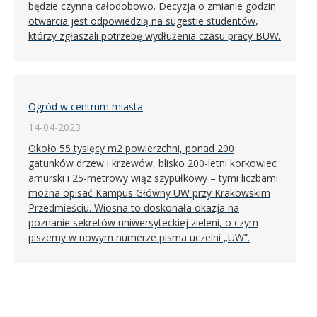
będzie czynna całodobowo. Decyzja o zmianie godzin
otwarcia jest odpowiedzią na sugestie studentów,
którzy zgłaszali potrzebę wydłużenia czasu pracy BUW.
Ogród w centrum miasta
14-04-2023
Około 55 tysięcy m2 powierzchni, ponad 200
gatunków drzew i krzewów, blisko 200-letni korkowiec
amurski i 25-metrowy wiąz szypułkowy – tymi liczbami
można opisać Kampus Główny UW przy Krakowskim
Przedmieściu. Wiosna to doskonała okazja na
poznanie sekretów uniwersyteckiej zieleni, o czym
piszemy w nowym numerze pisma uczelni „UW”.