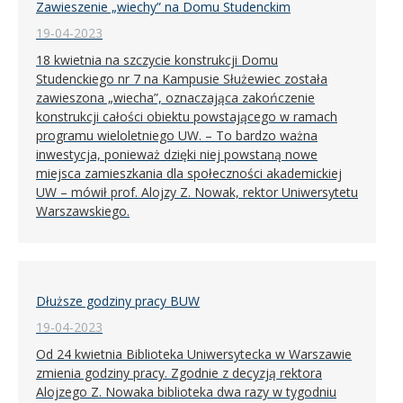
Zawieszenie „wiechy” na Domu Studenckim
19-04-2023
18 kwietnia na szczycie konstrukcji Domu
Studenckiego nr 7 na Kampusie Służewiec została
zawieszona „wiecha”, oznaczająca zakończenie
konstrukcji całości obiektu powstającego w ramach
programu wieloletniego UW. – To bardzo ważna
inwestycja, ponieważ dzięki niej powstaną nowe
miejsca zamieszkania dla społeczności akademickiej
UW – mówił prof. Alojzy Z. Nowak, rektor Uniwersytetu
Warszawskiego.
Dłuższe godziny pracy BUW
19-04-2023
Od 24 kwietnia Biblioteka Uniwersytecka w Warszawie
zmienia godziny pracy. Zgodnie z decyzją rektora
Alojzego Z. Nowaka biblioteka dwa razy w tygodniu