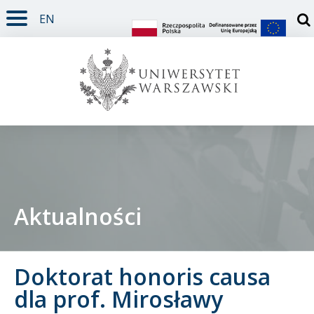
EN
TREŚĆ STRONY
MENU GŁÓWNE
WYSZUKIWARKA
SOCIAL MEDIA
STOPKA STRONY
Otw
Aktualności
Student
Doktorat honoris causa
Doktorant
dla prof. Mirosławy
Pracownik