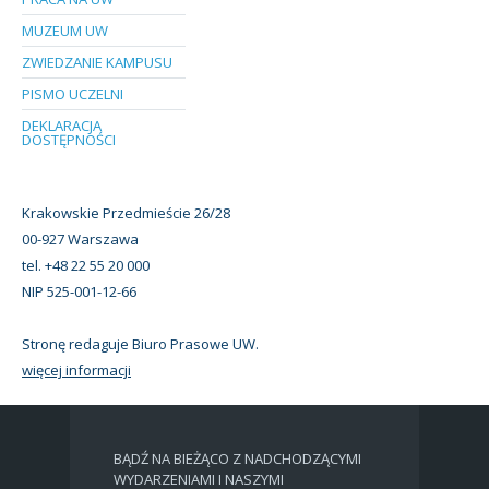
MUZEUM UW
ZWIEDZANIE KAMPUSU
PISMO UCZELNI
DEKLARACJA
DOSTĘPNOŚCI
Krakowskie Przedmieście 26/28
00-927 Warszawa
tel. +48 22 55 20 000
NIP 525-001-12-66
Stronę redaguje Biuro Prasowe UW.
więcej informacji
BĄDŹ NA BIEŻĄCO Z NADCHODZĄCYMI
WYDARZENIAMI I NASZYMI