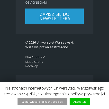
OSIĄGNIĘCIAMI:
ZAPISZ SIĘ DO
NEWSLETTERA
© 2026 Uniwersytet Warszawski.
Wszelkie prawa zastrzeżone.
Pliki "cookies"
Mapa strony
Redakcja
BIP
|
EN
Na stronach internetowych Uniwersytetu Warszawskiego
Link to Twitter profile
Link do profilu Facebook
Link do kanału Youtube
Link do profilu Instagram
Link do profilu LinkedIn
stosowane są pliki „cookies” zgodnie z polityką prywatności.
Czytaj więcej o plikach „cookies”
Akceptuję
h