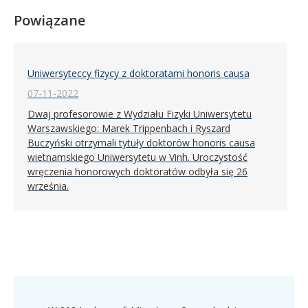
Powiązane
Uniwersyteccy fizycy z doktoratami honoris causa
07-11-2022
Dwaj profesorowie z Wydziału Fizyki Uniwersytetu
Warszawskiego: Marek Trippenbach i Ryszard
Buczyński otrzymali tytuły doktorów honoris causa
wietnamskiego Uniwersytetu w Vinh. Uroczystość
wręczenia honorowych doktoratów odbyła się 26
września.